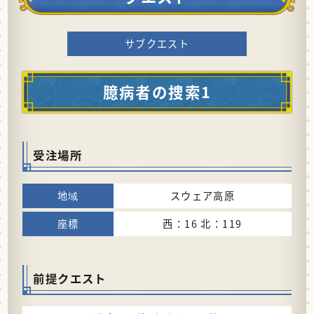
サブクエスト
臆病者の捜索1
受注場所
スウェア高原
西：16 北：119
前提クエスト