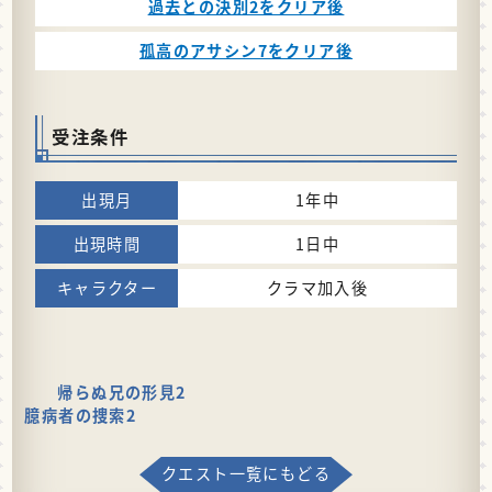
過去との決別2をクリア後
孤高のアサシン7をクリア後
受注条件
1年中
1日中
クラマ加入後
帰らぬ兄の形見2
臆病者の捜索2
クエスト一覧にもどる