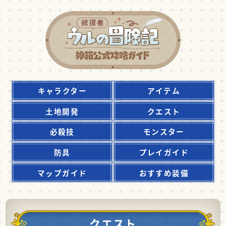
キャラクター
アイテム
土地開発
クエスト
必殺技
モンスター
防具
プレイガイド
マップガイド
おすすめ装備
クエスト