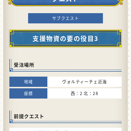
サブクエスト
支援物資の要の役目3
受注場所
ヴォルティーチェ近海
西：2 北：28
前提クエスト