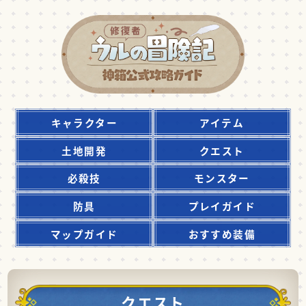
キャラクター
アイテム
土地開発
クエスト
必殺技
モンスター
防具
プレイガイド
マップガイド
おすすめ装備
クエスト