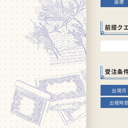
前提ク
受注条