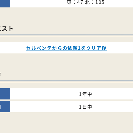
東：47 北：105
エスト
セルベンテからの依頼1をクリア後
件
1年中
1日中