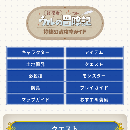
キャラクター
アイテム
土地開発
クエスト
必殺技
モンスター
防具
プレイガイド
マップガイド
おすすめ装備
クエスト