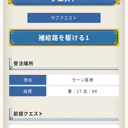
サブクエスト
補給路を駆ける1
受注場所
ラーン高地
東：17 北：94
前提クエスト