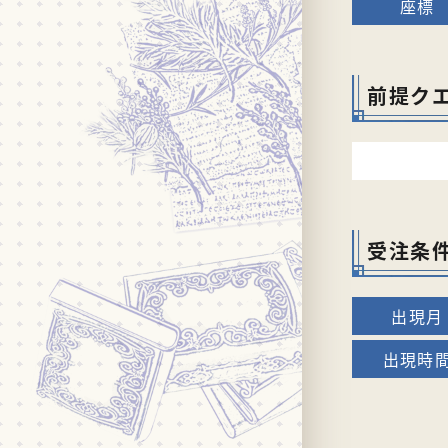
前提ク
受注条