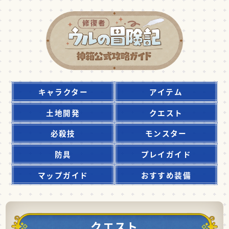
キャラクター
アイテム
土地開発
クエスト
必殺技
モンスター
防具
プレイガイド
マップガイド
おすすめ装備
クエスト