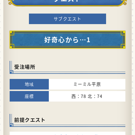
サブクエスト
好奇心から…1
受注場所
ミーミル平原
西：78 北：74
前提クエスト