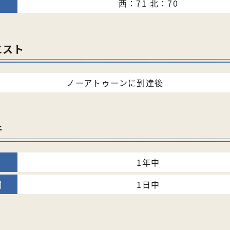
西：71 北：70
エスト
ノーアトゥーンに到達後
件
1年中
1日中