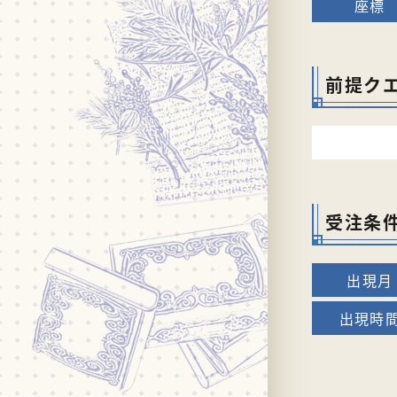
前提ク
受注条