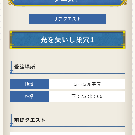
サブクエスト
光を失いし巣穴1
受注場所
ミーミル平原
西：75 北：66
前提クエスト