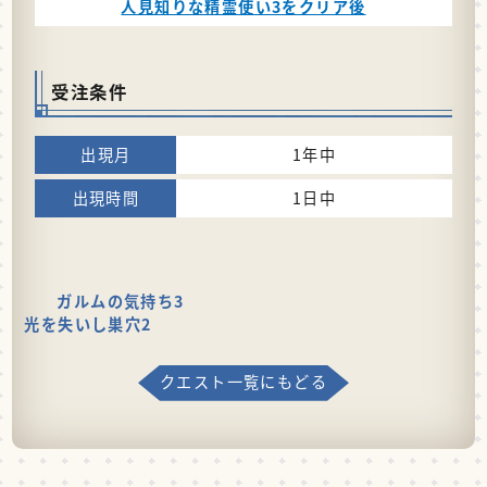
人見知りな精霊使い3をクリア後
受注条件
1年中
1日中
ガルムの気持ち3
光を失いし巣穴2
クエスト一覧にもどる