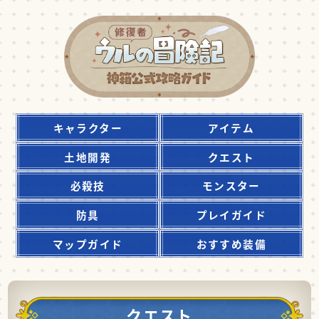
キャラクター
アイテム
土地開発
クエスト
必殺技
モンスター
防具
プレイガイド
マップガイド
おすすめ装備
クエスト