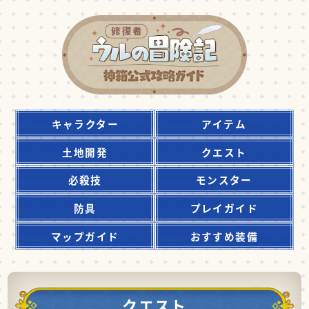
キャラクター
アイテム
土地開発
クエスト
必殺技
モンスター
防具
プレイガイド
マップガイド
おすすめ装備
クエスト