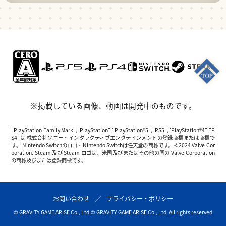
※掲載している画像、動画は開発中のものです。
"PlayStation Family Mark","PlayStation","PlayStation®5","PS5","PlayStation®4","P
S4"は 株式会社ソニー・インタラクティブエンタテインメントの登録商標または商標で
す。 Nintendo Switchのロゴ・Nintendo Switchは任天堂の商標です。 ©2024 Valve Cor
poration. Steam 及び Steam ロゴは、米国及びまたはその他の国の Valve Corporation
の商標及びまたは登録商標です。
お問い合わせ
プライバシー・ポリシー
© GRAVITY GAME ARISE Co., Ltd.
© GRAVITY GAME ARISE Co., Ltd. All rights reserved