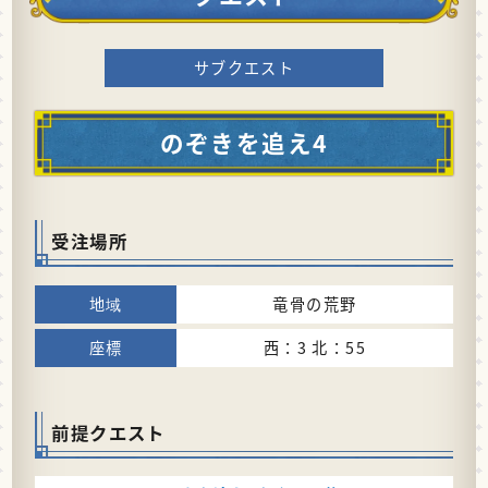
サブクエスト
のぞきを追え4
受注場所
竜骨の荒野
西：3 北：55
前提クエスト