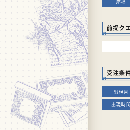
前提ク
受注条