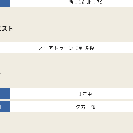
西：18 北：79
エスト
ノーアトゥーンに到達後
件
1年中
夕方・夜