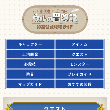
キャラクター
アイテム
土地開発
クエスト
必殺技
モンスター
防具
プレイガイド
マップガイド
おすすめ装備
クエスト