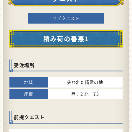
サブクエスト
積み荷の善悪1
受注場所
失われた精霊の地
西：2 北：73
前提クエスト