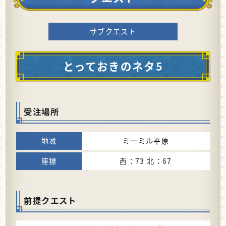
サブクエスト
とっておきのネタ5
受注場所
ミーミル平原
西：73 北：67
前提クエスト