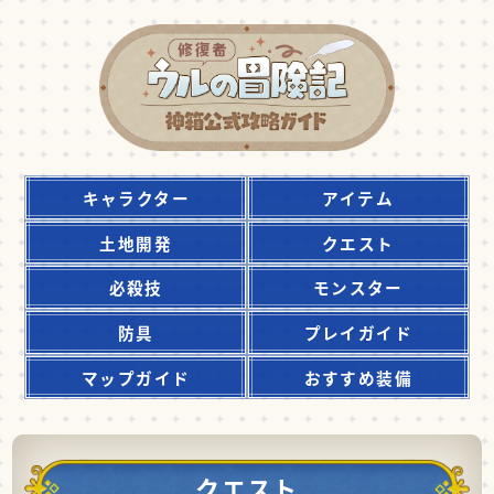
キャラクター
アイテム
土地開発
クエスト
必殺技
モンスター
防具
プレイガイド
マップガイド
おすすめ装備
クエスト