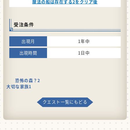
魔法の船は存在する2をクリア後
受注条件
1年中
1日中
恐怖の森？2
大切な家族1
クエスト一覧にもどる