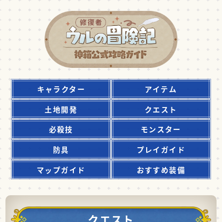
キャラクター
アイテム
土地開発
クエスト
必殺技
モンスター
防具
プレイガイド
マップガイド
おすすめ装備
クエスト