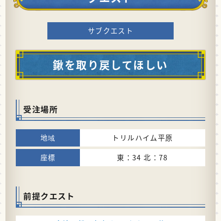
サブクエスト
鍬を取り戻してほしい
受注場所
トリルハイム平原
東：34 北：78
前提クエスト