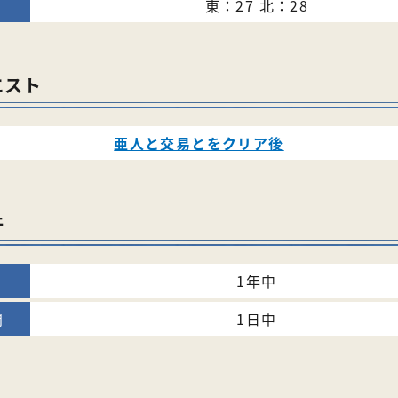
東：27 北：28
エスト
亜人と交易とをクリア後
件
1年中
1日中