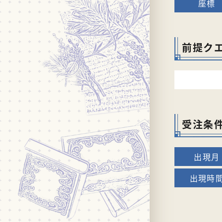
前提ク
受注条