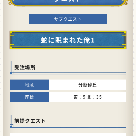
サブクエスト
蛇に睨まれた俺1
受注場所
分断砂丘
東：5 北：35
前提クエスト