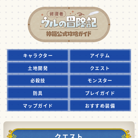
キャラクター
アイテム
土地開発
クエスト
必殺技
モンスター
防具
プレイガイド
マップガイド
おすすめ装備
クエスト