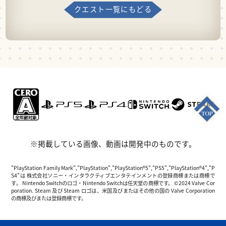
クエスト一覧にもどる
※掲載している画像、動画は開発中のものです。
"PlayStation Family Mark","PlayStation","PlayStation®5","PS5","PlayStation®4","P
S4"は 株式会社ソニー・インタラクティブエンタテインメントの登録商標または商標で
す。 Nintendo Switchのロゴ・Nintendo Switchは任天堂の商標です。 ©2024 Valve Cor
poration. Steam 及び Steam ロゴは、米国及びまたはその他の国の Valve Corporation
の商標及びまたは登録商標です。