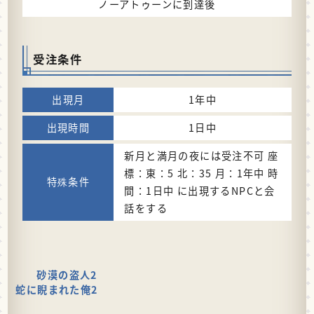
ノーアトゥーンに到達後
受注条件
1年中
1日中
新月と満月の夜には受注不可 座
標：東：5 北：35 月：1年中 時
間：1日中 に出現するNPCと会
話をする
砂漠の盗人2
蛇に睨まれた俺2