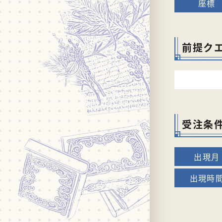
前提ク
受注条