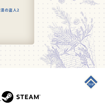
砂漠の盗人2