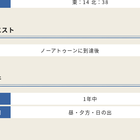
東：14 北：38
エスト
ノーアトゥーンに到達後
件
1年中
昼・夕方・日の出