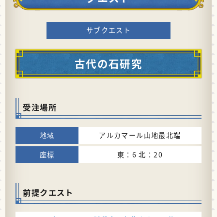
サブクエスト
古代の石研究
受注場所
アルカマール山地最北端
東：6 北：20
前提クエスト