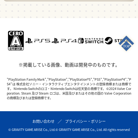
※掲載している画像、動画は開発中のものです。
"PlayStation Family Mark","PlayStation","PlayStation®5","PS5","PlayStation®4","P
S4"は 株式会社ソニー・インタラクティブエンタテインメントの登録商標または商標で
す。 Nintendo Switchのロゴ・Nintendo Switchは任天堂の商標です。 ©2024 Valve Cor
poration. Steam 及び Steam ロゴは、米国及びまたはその他の国の Valve Corporation
の商標及びまたは登録商標です。
お問い合わせ
プライバシー・ポリシー
© GRAVITY GAME ARISE Co., Ltd.
© GRAVITY GAME ARISE Co., Ltd. All rights reserved