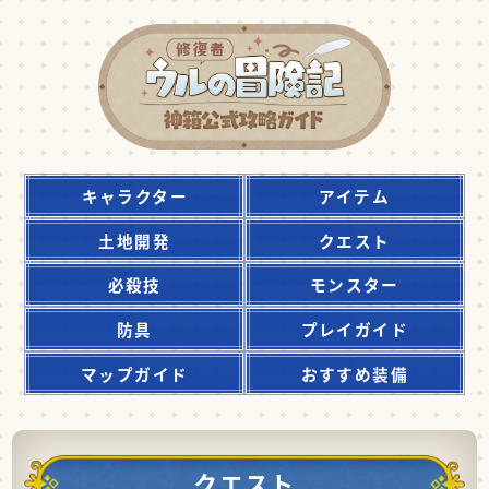
キャラクター
アイテム
土地開発
クエスト
必殺技
モンスター
防具
プレイガイド
マップガイド
おすすめ装備
クエスト