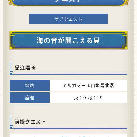
サブクエスト
海の音が聞こえる貝
受注場所
アルカマール山地最北端
東：9 北：19
前提クエスト