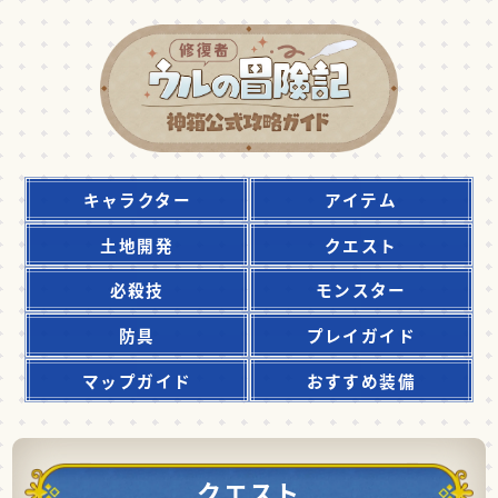
キャラクター
アイテム
土地開発
クエスト
必殺技
モンスター
防具
プレイガイド
マップガイド
おすすめ装備
クエスト