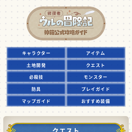
キャラクター
アイテム
土地開発
クエスト
必殺技
モンスター
防具
プレイガイド
マップガイド
おすすめ装備
クエスト