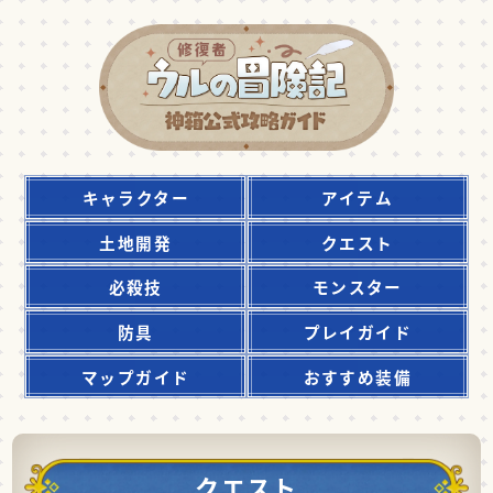
キャラクター
アイテム
土地開発
クエスト
必殺技
モンスター
防具
プレイガイド
マップガイド
おすすめ装備
クエスト