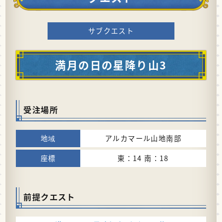
サブクエスト
満月の日の星降り山3
受注場所
アルカマール山地南部
東：14 南：18
前提クエスト