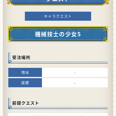
キャラクエスト
機械技士の少女5
受注場所
-
-
前提クエスト