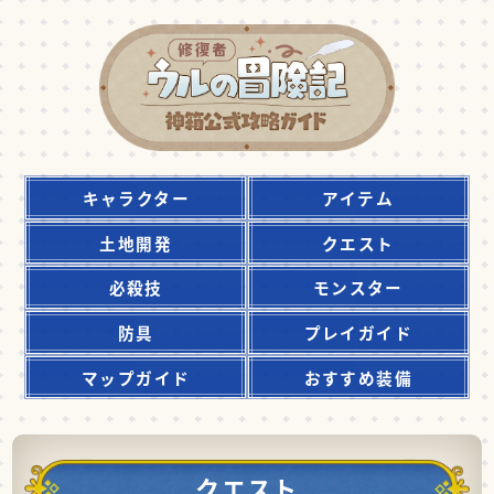
キャラクター
アイテム
土地開発
クエスト
必殺技
モンスター
防具
プレイガイド
マップガイド
おすすめ装備
クエスト