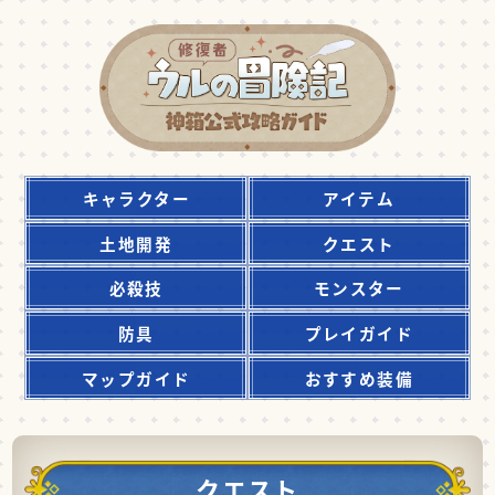
キャラクター
アイテム
土地開発
クエスト
必殺技
モンスター
防具
プレイガイド
マップガイド
おすすめ装備
クエスト