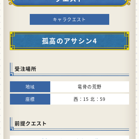
キャラクエスト
孤高のアサシン4
受注場所
竜骨の荒野
西：15 北：59
前提クエスト