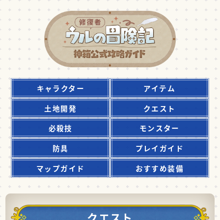
キャラクター
アイテム
土地開発
クエスト
必殺技
モンスター
防具
プレイガイド
マップガイド
おすすめ装備
クエスト