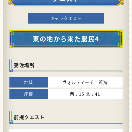
キャラクエスト
東の地から来た農民4
受注場所
ヴォルティーチェ近海
西：15 北：41
前提クエスト