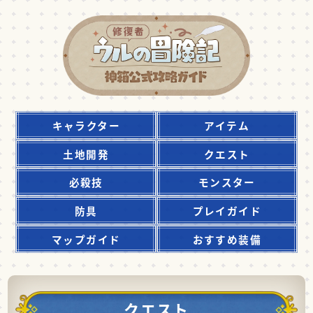
キャラクター
アイテム
土地開発
クエスト
必殺技
モンスター
防具
プレイガイド
マップガイド
おすすめ装備
クエスト