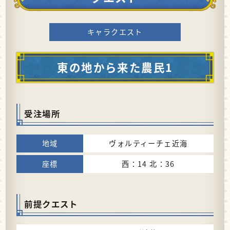
キャラクエスト
東の地から来た農民1
受注場所
ヴォルティーチェ近海
西：14 北：36
前提クエスト