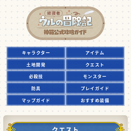
キャラクター
アイテム
土地開発
クエスト
必殺技
モンスター
防具
プレイガイド
マップガイド
おすすめ装備
クエスト