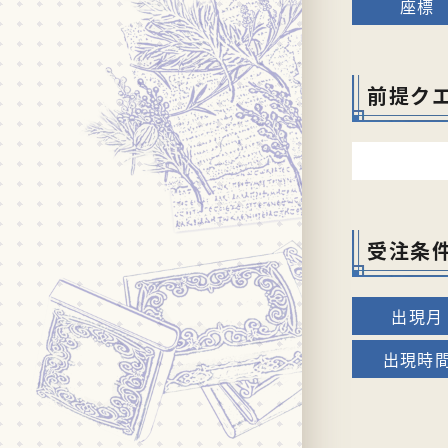
前提ク
受注条