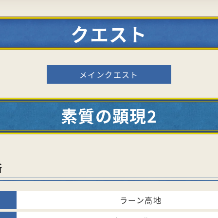
クエスト
メインクエスト
素質の顕現2
所
ラーン高地