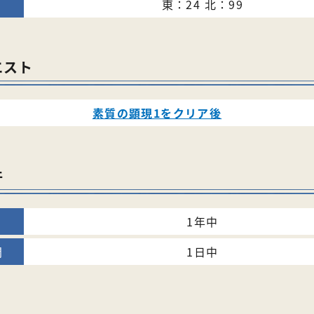
東：24 北：99
エスト
素質の顕現1をクリア後
件
1年中
1日中