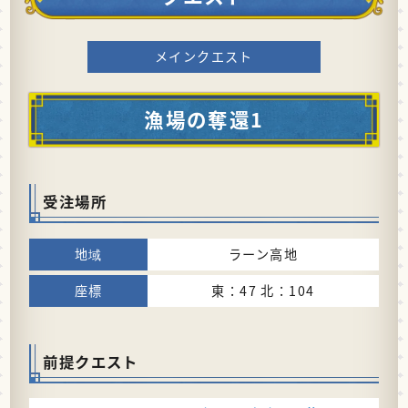
メインクエスト
漁場の奪還1
受注場所
ラーン高地
東：47 北：104
前提クエスト