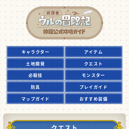
キャラクター
アイテム
土地開発
クエスト
必殺技
モンスター
防具
プレイガイド
マップガイド
おすすめ装備
クエスト