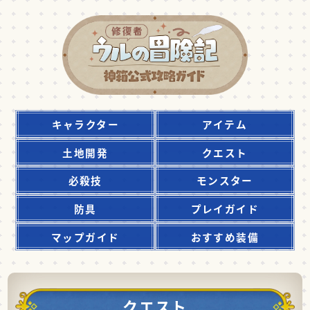
キャラクター
アイテム
土地開発
クエスト
必殺技
モンスター
防具
プレイガイド
マップガイド
おすすめ装備
クエスト