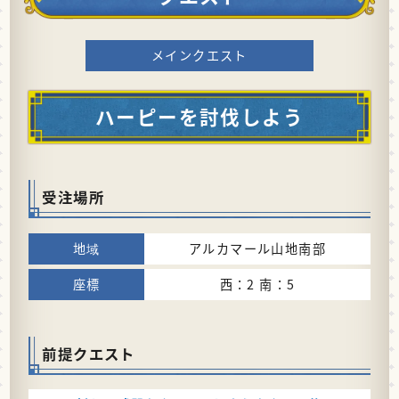
メインクエスト
ハーピーを討伐しよう
受注場所
アルカマール山地南部
西：2 南：5
前提クエスト