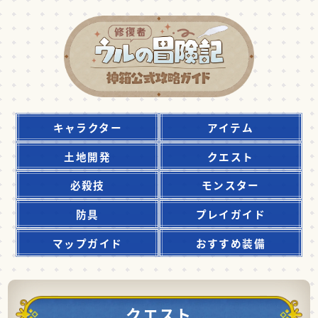
キャラクター
アイテム
土地開発
クエスト
必殺技
モンスター
防具
プレイガイド
マップガイド
おすすめ装備
クエスト