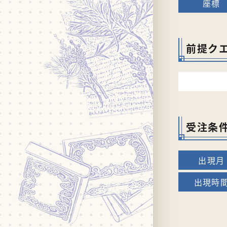
前提ク
受注条