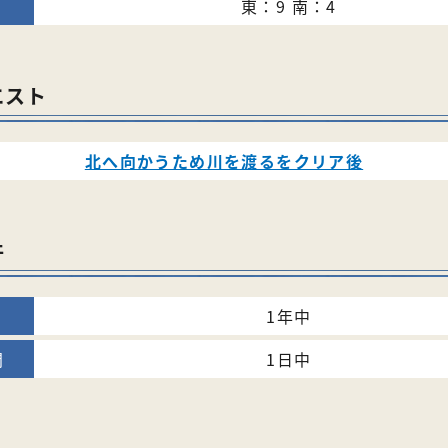
東：9 南：4
エスト
北へ向かうため川を渡るをクリア後
件
1年中
1日中