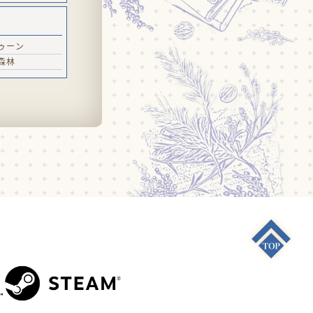
ゥーン
森林