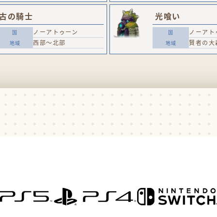
古の騎士
光喰い
ノーアトゥーン
ノーアト
西部～北部
賢者の大