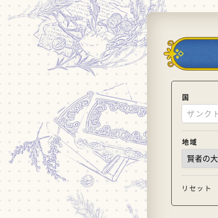
国
ザンク
地域
リセット