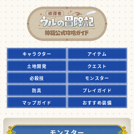
キャラクター
アイテム
土地開発
クエスト
必殺技
モンスター
防具
プレイガイド
マップガイド
おすすめ装備
モンスター