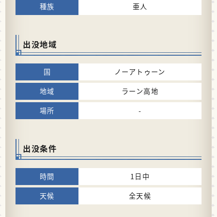
亜人
出没地域
ノーアトゥーン
ラーン高地
-
出没条件
1日中
全天候