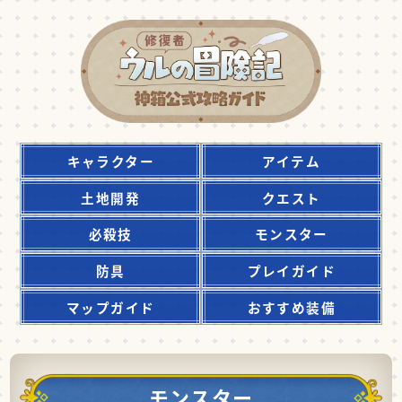
キャラクター
アイテム
土地開発
クエスト
必殺技
モンスター
防具
プレイガイド
マップガイド
おすすめ装備
モンスター