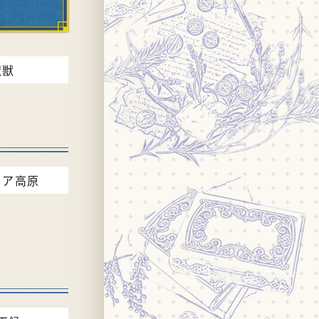
魔獣
ェア高原