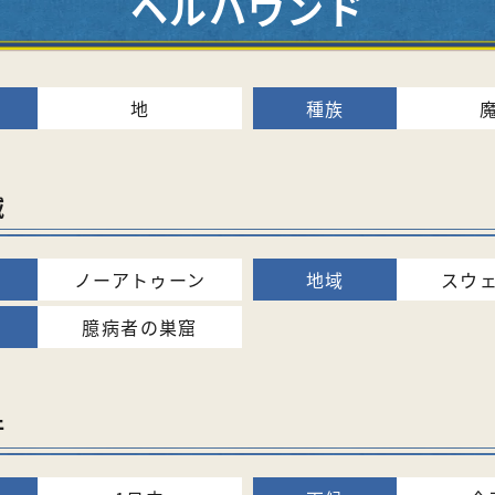
ヘルハウンド
地
域
ノーアトゥーン
スウ
臆病者の巣窟
件