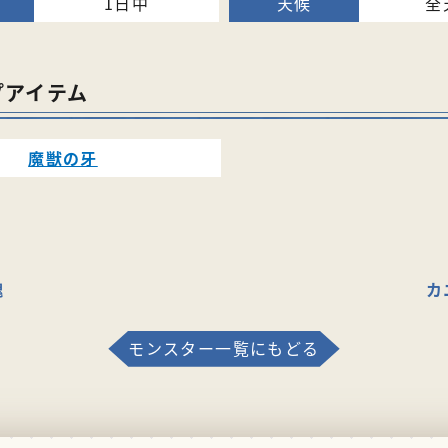
1日中
全
プアイテム
魔獣の牙
魂
カ
モンスター一覧にもどる