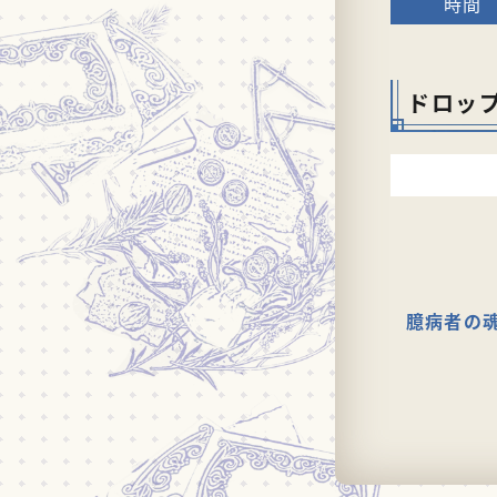
ドロッ
臆病者の