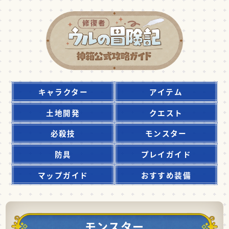
キャラクター
アイテム
土地開発
クエスト
必殺技
モンスター
防具
プレイガイド
マップガイド
おすすめ装備
モンスター