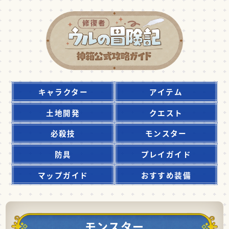
キャラクター
アイテム
土地開発
クエスト
必殺技
モンスター
防具
プレイガイド
マップガイド
おすすめ装備
モンスター