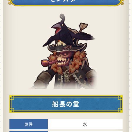
船長の霊
水