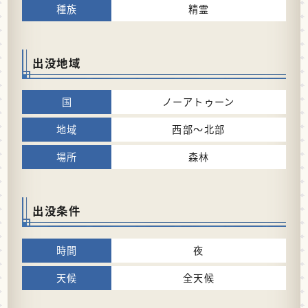
精霊
出没地域
ノーアトゥーン
西部～北部
森林
出没条件
夜
全天候