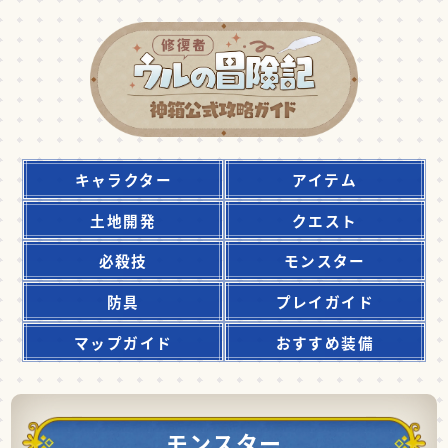
キャラクター
アイテム
土地開発
クエスト
必殺技
モンスター
防具
プレイガイド
マップガイド
おすすめ装備
モンスター