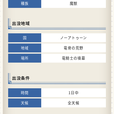
魔獣
出没地域
ノーアトゥーン
竜骨の荒野
竜騎士の墳墓
出没条件
1日中
全天候