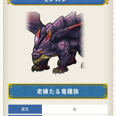
老練たる竜種族
火