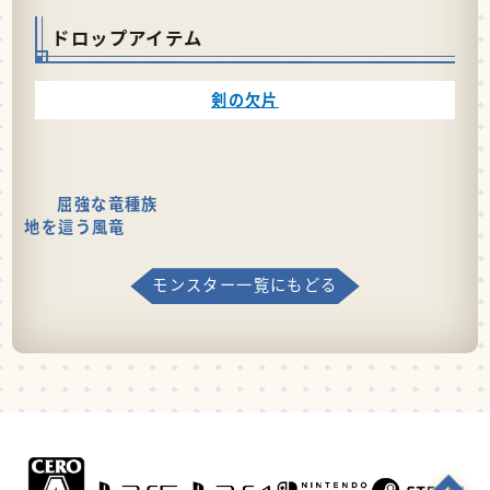
ドロップアイテム
剣の欠片
屈強な竜種族
地を這う風竜
モンスター一覧にもどる