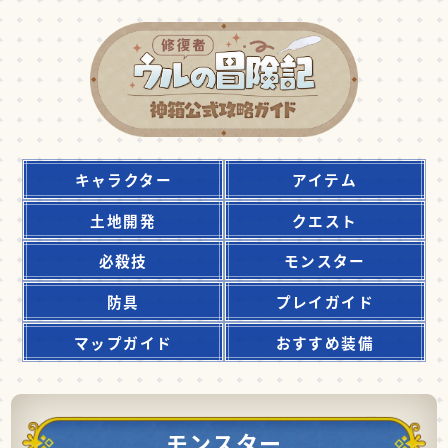
キャラクター
アイテム
土地開発
クエスト
必殺技
モンスター
防具
プレイガイド
マップガイド
おすすめ装備
モンスター