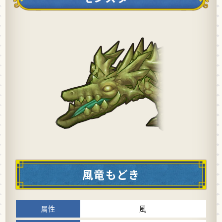
風竜もどき
風