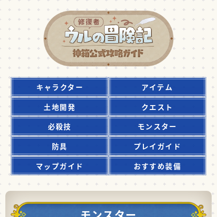
キャラクター
アイテム
土地開発
クエスト
必殺技
モンスター
防具
プレイガイド
マップガイド
おすすめ装備
モンスター