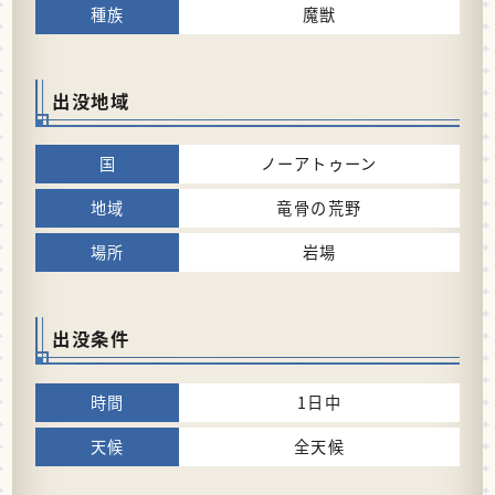
魔獣
出没地域
ノーアトゥーン
竜骨の荒野
岩場
出没条件
1日中
全天候