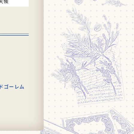
天候
ドゴーレム