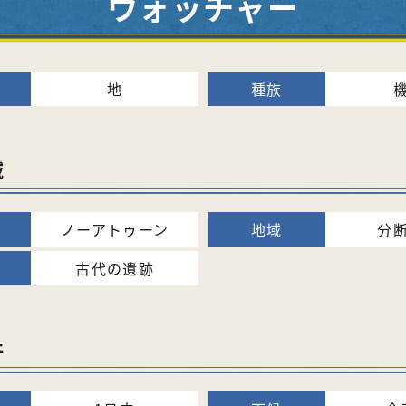
ウォッチャー
地
域
ノーアトゥーン
分
古代の遺跡
件