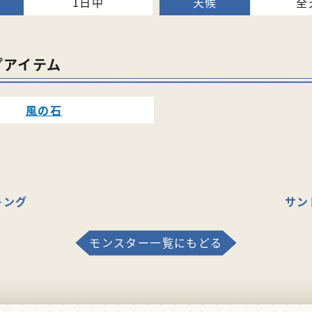
1日中
全
プアイテム
風の石
キング
サン
モンスター一覧にもどる