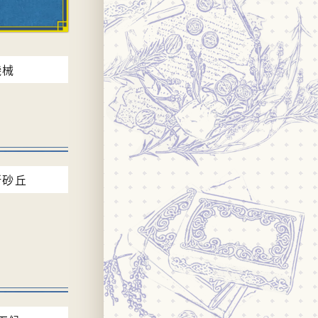
機械
断砂丘