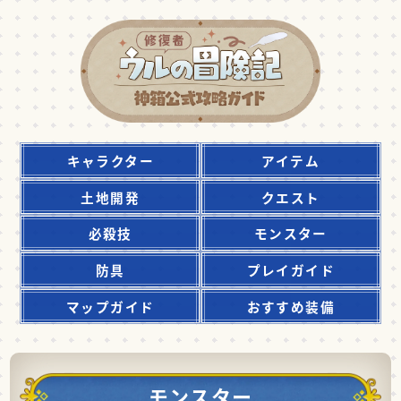
キャラクター
アイテム
土地開発
クエスト
必殺技
モンスター
防具
プレイガイド
マップガイド
おすすめ装備
モンスター