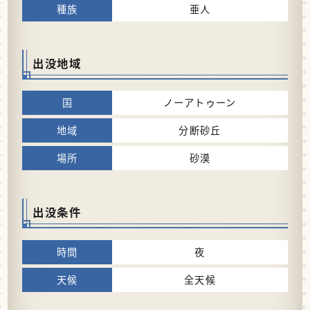
亜人
出没地域
ノーアトゥーン
分断砂丘
砂漠
出没条件
夜
全天候