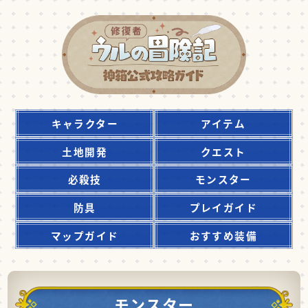
キャラクター
アイテム
土地開発
クエスト
必殺技
モンスター
防具
プレイガイド
マップガイド
おすすめ装備
モンスター