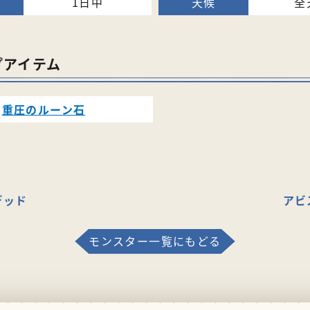
1日中
全
プアイテム
重圧のルーン石
デッド
アビ
モンスター一覧にもどる