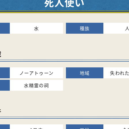
死人使い
水
域
ノーアトゥーン
失われ
水精霊の祠
件