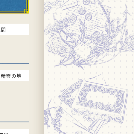
人間
た精霊の地