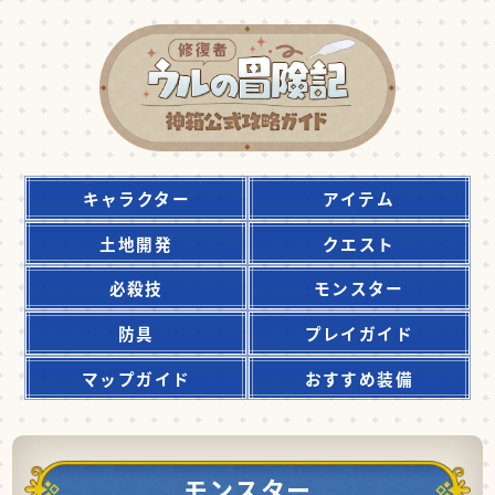
キャラクター
アイテム
土地開発
クエスト
必殺技
モンスター
防具
プレイガイド
マップガイド
おすすめ装備
モンスター