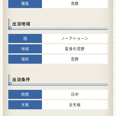
鳥獣
出没地域
ノーアトゥーン
竜骨の荒野
荒野
出没条件
日中
全天候