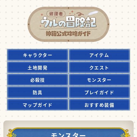
キャラクター
アイテム
土地開発
クエスト
必殺技
モンスター
防具
プレイガイド
マップガイド
おすすめ装備
モンスター