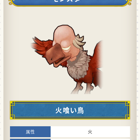
火喰い鳥
火