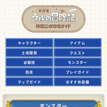
キャラクター
アイテム
土地開発
クエスト
必殺技
モンスター
防具
プレイガイド
マップガイド
おすすめ装備
モンスター