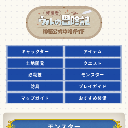
キャラクター
アイテム
土地開発
クエスト
必殺技
モンスター
防具
プレイガイド
マップガイド
おすすめ装備
モンスター