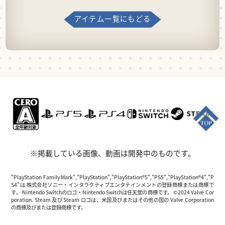
アイテム一覧にもどる
※掲載している画像、動画は開発中のものです。
"PlayStation Family Mark","PlayStation","PlayStation®5","PS5","PlayStation®4","P
S4"は 株式会社ソニー・インタラクティブエンタテインメントの登録商標または商標で
す。 Nintendo Switchのロゴ・Nintendo Switchは任天堂の商標です。 ©2024 Valve Cor
poration. Steam 及び Steam ロゴは、米国及びまたはその他の国の Valve Corporation
の商標及びまたは登録商標です。