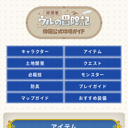
キャラクター
アイテム
土地開発
クエスト
必殺技
モンスター
防具
プレイガイド
マップガイド
おすすめ装備
アイテム