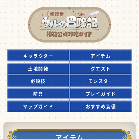
キャラクター
アイテム
土地開発
クエスト
必殺技
モンスター
防具
プレイガイド
マップガイド
おすすめ装備
アイテム