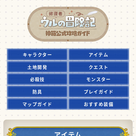
キャラクター
アイテム
土地開発
クエスト
必殺技
モンスター
防具
プレイガイド
マップガイド
おすすめ装備
アイテム