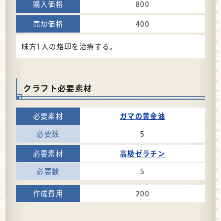
800
400
味方1人の烙印を治療する。
クラフト必要素材
ガマの黄金油
5
高級ゼラチン
5
200